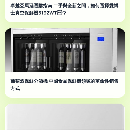
卓越亞馬遜選購指南 二手與全新之間，如何選擇愛博
士真空保鮮機5192WT？
葡萄酒保鮮分酒機 中國食品保鮮機領域的革命性銷售
方式