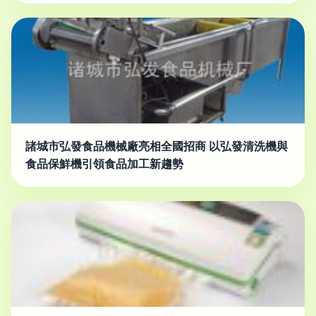
諸城市弘發食品機械廠亮相全國招商 以弘發清洗機與
食品保鮮機引領食品加工新趨勢